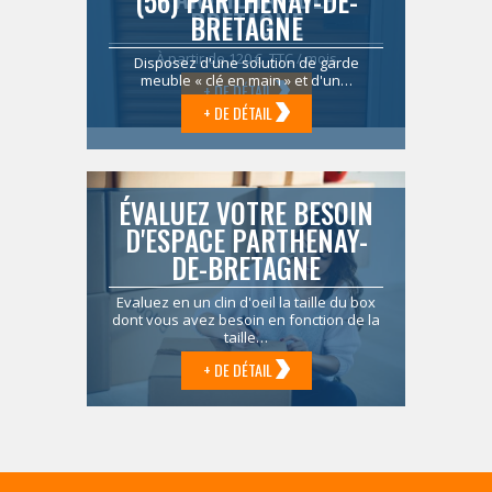
(56) PARTHENAY-DE-
BRETAGNE
BRETAGNE
À partir de 120 € TTC / mois
Disposez d'une solution de garde
meuble « clé en main » et d'un…
+ DE DÉTAIL
+ DE DÉTAIL
ÉVALUEZ VOTRE BESOIN
D'ESPACE PARTHENAY-
DE-BRETAGNE
Evaluez en un clin d'oeil la taille du box
dont vous avez besoin en fonction de la
taille…
+ DE DÉTAIL