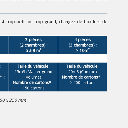
est trop petit ou trop grand, changez de box lors de
3 pièces
4 pièces
(2 chambres) :
(3 chambres) :
5 à 9 m²
> 10m²
:
Taille du véhicule
:
Taille du véhicule
:
15m3 (Master grand
20m3 (Camion)
*
:
volume)
Nombre de cartons*
:
Nombre de cartons*
:
> 200 cartons
150 cartons
 350 x 250 mm