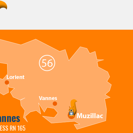
annes
RESS RN 165