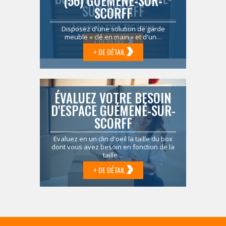
(56) GUÉMENÉ-SUR-
SUR-SCORFF
SCORFF
À partir de 120 € TTC / mois
Disposez d'une solution de garde
meuble « clé en main » et d'un…
+ DE DÉTAIL
+ DE DÉTAIL
ÉVALUEZ VOTRE BESOIN
D'ESPACE GUÉMENÉ-SUR-
SCORFF
Evaluez en un clin d'oeil la taille du box
dont vous avez besoin en fonction de la
taille…
+ DE DÉTAIL