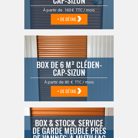
CAP-SIZUN
À partir de 160 € TTC / mois
+ DE DÉTAIL
BOX DE 6 M² CLÉDEN-
CAP-SIZUN
À partir de 80 € TTC / mois
+ DE DÉTAIL
BOX & STOCK, SERVICE
DE GARDE MEUBLE PRÈS
BOX DE 9 M² CLÉDEN-