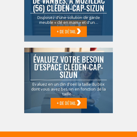
DE VANNES, À MUZILLAC
CAP-SIZUN
(56) CLÉDEN-CAP-SIZUN
À partir de 120 € TTC / mois
Disposez d'une solution de garde
meuble « clé en main » et d'un…
+ DE DÉTAIL
+ DE DÉTAIL
ÉVALUEZ VOTRE BESOIN
D'ESPACE CLÉDEN-CAP-
SIZUN
Evaluez en un clin d'oeil la taille du box
dont vous avez besoin en fonction de la
taille…
+ DE DÉTAIL