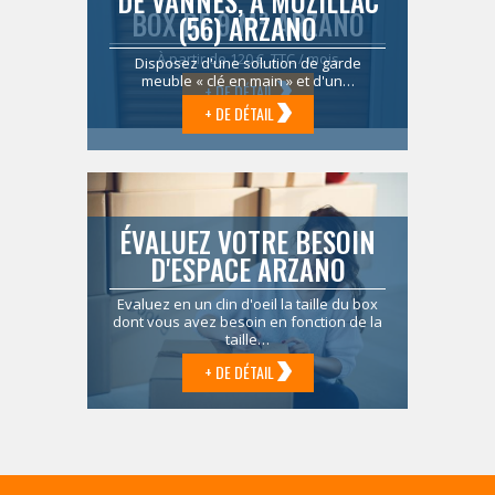
DE VANNES, À MUZILLAC
BOX DE 9 M² ARZANO
(56) ARZANO
À partir de 120 € TTC / mois
Disposez d'une solution de garde
meuble « clé en main » et d'un…
+ DE DÉTAIL
+ DE DÉTAIL
ÉVALUEZ VOTRE BESOIN
D'ESPACE ARZANO
Evaluez en un clin d'oeil la taille du box
dont vous avez besoin en fonction de la
taille…
+ DE DÉTAIL