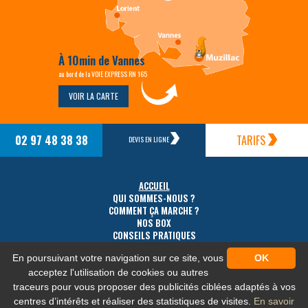
À 10min de Vannes
au bord de la VOIE EXPRESS RN 165
VOIR LA CARTE
02 97 48 38 38
TARIFS
DEVIS EN LIGNE
ACCUEIL
QUI SOMMES-NOUS ?
COMMENT ÇA MARCHE ?
NOS BOX
CONSEILS PRATIQUES
TARIFS
En poursuivant votre navigation sur ce site, vous
OK
ACCÈS
CONTACT
acceptez l'utilisation de cookies ou autres
traceurs pour vous proposer des publicités ciblées adaptés à vos
centres d’intérêts et réaliser des statistiques de visites.
En savoir
MENTIONS LÉGALES
-
PLAN DU SITE
-
PROTECTION DES DONNÉES PERSONNELLES
-
NOS FLUX RSS