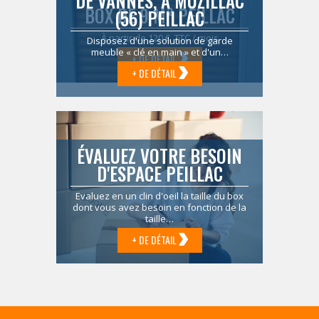
DE VANNES, À MUZILLAC
BOX DE 9 M² PEILLAC
(56) PEILLAC
À partir de 120 € TTC / mois
Disposez d'une solution de garde
meuble « clé en main » et d'un…
+ DE DÉTAIL
+ DE DÉTAIL
ÉVALUEZ VOTRE BESOIN
D'ESPACE PEILLAC
Evaluez en un clin d'oeil la taille du box
dont vous avez besoin en fonction de la
taille…
+ DE DÉTAIL