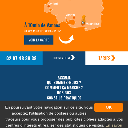
À 10min de Vannes
au bord de la VOIE EXPRESS RN 165
VOIR LA CARTE
02 97 48 38 38
TARIFS
DEVIS EN LIGNE
ACCUEIL
QUI SOMMES-NOUS ?
COMMENT ÇA MARCHE ?
NOS BOX
CONSEILS PRATIQUES
TARIFS
En poursuivant votre navigation sur ce site, vous
OK
ACCÈS
CONTACT
acceptez l'utilisation de cookies ou autres
traceurs pour vous proposer des publicités ciblées adaptés à vos
centres d’intérêts et réaliser des statistiques de visites.
En savoir
MENTIONS LÉGALES
-
PLAN DU SITE
-
PROTECTION DES DONNÉES PERSONNELLES
-
NOS FLUX RSS