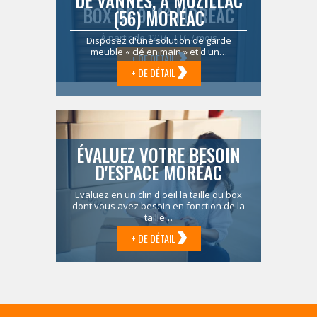
DE VANNES, À MUZILLAC
BOX DE 9 M² MORÉAC
(56) MORÉAC
À partir de 120 € TTC / mois
Disposez d'une solution de garde
meuble « clé en main » et d'un…
+ DE DÉTAIL
+ DE DÉTAIL
ÉVALUEZ VOTRE BESOIN
D'ESPACE MORÉAC
Evaluez en un clin d'oeil la taille du box
dont vous avez besoin en fonction de la
taille…
+ DE DÉTAIL