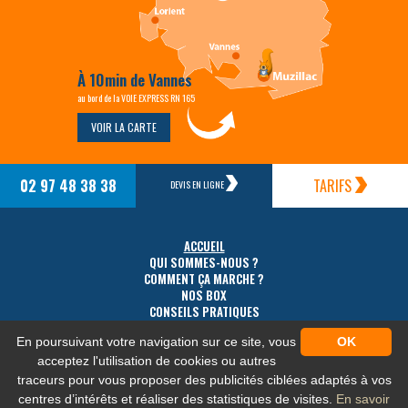
À 10min de Vannes
au bord de la VOIE EXPRESS RN 165
VOIR LA CARTE
02 97 48 38 38
TARIFS
DEVIS EN LIGNE
ACCUEIL
QUI SOMMES-NOUS ?
COMMENT ÇA MARCHE ?
NOS BOX
CONSEILS PRATIQUES
TARIFS
En poursuivant votre navigation sur ce site, vous
OK
ACCÈS
CONTACT
acceptez l'utilisation de cookies ou autres
traceurs pour vous proposer des publicités ciblées adaptés à vos
centres d’intérêts et réaliser des statistiques de visites.
En savoir
MENTIONS LÉGALES
-
PLAN DU SITE
-
PROTECTION DES DONNÉES PERSONNELLES
-
NOS FLUX RSS