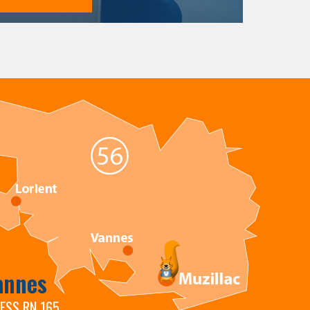
annes
RESS RN 165