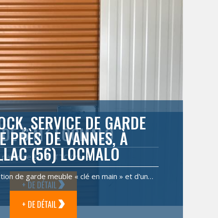
OCK, SERVICE DE GARDE
 DE 6 M² LOCMALO
E PRÈS DE VANNES, À
LLAC (56) LOCMALO
 partir de 80 € TTC / mois
tion de garde meuble « clé en main » et d'un…
+ DE DÉTAIL
+ DE DÉTAIL