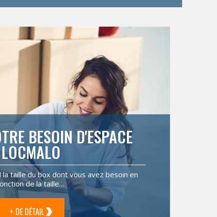
TRE BESOIN D'ESPACE
LOCMALO
il la taille du box dont vous avez besoin en
fonction de la taille…
+ DE DÉTAIL