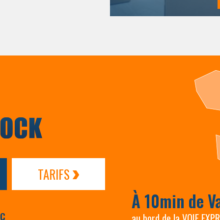
TARIFS
À 10min de V
AC
au bord de la VOIE EXP