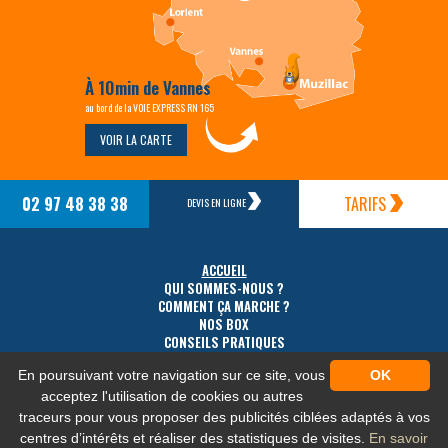
À 10min de Vannes
au bord de la VOIE EXPRESS RN 165
VOIR LA CARTE
02 97 48 38 38
TARIFS
DEVIS EN LIGNE
ACCUEIL
QUI SOMMES-NOUS ?
COMMENT ÇA MARCHE ?
NOS BOX
CONSEILS PRATIQUES
TARIFS
En poursuivant votre navigation sur ce site, vous
OK
ACCÈS
CONTACT
acceptez l'utilisation de cookies ou autres
traceurs pour vous proposer des publicités ciblées adaptés à vos
centres d’intérêts et réaliser des statistiques de visites.
En savoir
MENTIONS LÉGALES
-
PLAN DU SITE
-
PROTECTION DES DONNÉES PERSONNELLES
-
NOS FLUX RSS