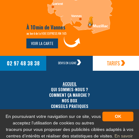
À 10min de Vannes
au bord de la VOIE EXPRESS RN 165
VOIR LA CARTE
02 97 48 38 38
TARIFS
DEVIS EN LIGNE
ACCUEIL
QUI SOMMES-NOUS ?
COMMENT ÇA MARCHE ?
NOS BOX
CONSEILS PRATIQUES
TARIFS
En poursuivant votre navigation sur ce site, vous
OK
ACCÈS
CONTACT
acceptez l'utilisation de cookies ou autres
traceurs pour vous proposer des publicités ciblées adaptés à vos
centres d’intérêts et réaliser des statistiques de visites.
En savoir
MENTIONS LÉGALES
-
PLAN DU SITE
-
PROTECTION DES DONNÉES PERSONNELLES
-
NOS FLUX RSS