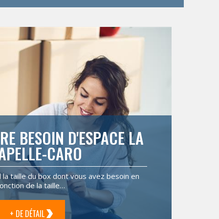
RE BESOIN D'ESPACE LA
APELLE-CARO
il la taille du box dont vous avez besoin en
fonction de la taille…
+ DE DÉTAIL