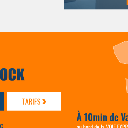
TARIFS
À 10min de V
AC
au bord de la VOIE EXP