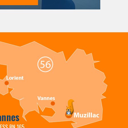
annes
RESS RN 165