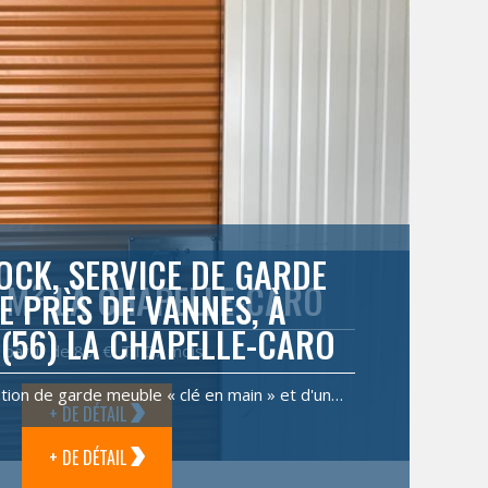
OCK, SERVICE DE GARDE
 M² LA CHAPELLE-CARO
E PRÈS DE VANNES, À
 (56) LA CHAPELLE-CARO
 partir de 80 € TTC / mois
tion de garde meuble « clé en main » et d'un…
+ DE DÉTAIL
+ DE DÉTAIL