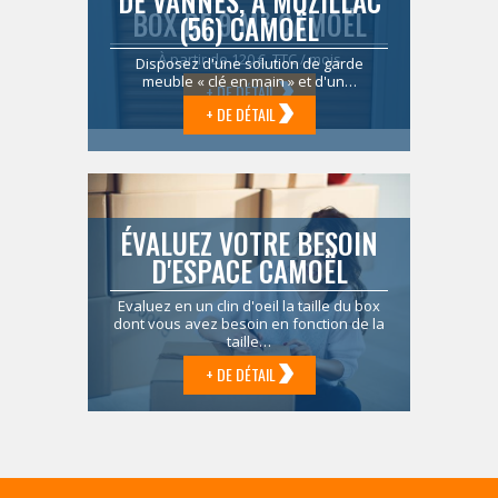
DE VANNES, À MUZILLAC
BOX DE 9 M² CAMOËL
(56) CAMOËL
À partir de 120 € TTC / mois
Disposez d'une solution de garde
meuble « clé en main » et d'un…
+ DE DÉTAIL
+ DE DÉTAIL
ÉVALUEZ VOTRE BESOIN
D'ESPACE CAMOËL
Evaluez en un clin d'oeil la taille du box
dont vous avez besoin en fonction de la
taille…
+ DE DÉTAIL