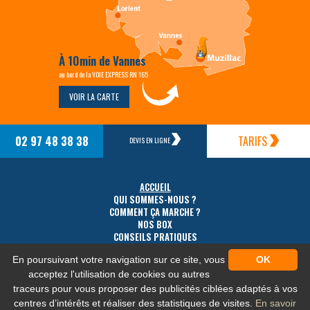
À 10min de Vannes
au bord de la VOIE EXPRESS RN 165
VOIR LA CARTE
02 97 48 38 38
TARIFS
DEVIS EN LIGNE
ACCUEIL
QUI SOMMES-NOUS ?
COMMENT ÇA MARCHE ?
NOS BOX
CONSEILS PRATIQUES
TARIFS
En poursuivant votre navigation sur ce site, vous
OK
ACCÈS
CONTACT
acceptez l'utilisation de cookies ou autres
traceurs pour vous proposer des publicités ciblées adaptés à vos
centres d’intérêts et réaliser des statistiques de visites.
En savoir
MENTIONS LÉGALES
-
PLAN DU SITE
-
PROTECTION DES DONNÉES PERSONNELLES
-
NOS FLUX RSS