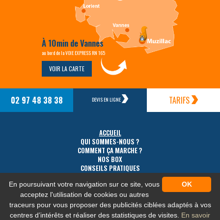
À 10min de Vannes
au bord de la VOIE EXPRESS RN 165
VOIR LA CARTE
02 97 48 38 38
TARIFS
DEVIS EN LIGNE
ACCUEIL
QUI SOMMES-NOUS ?
COMMENT ÇA MARCHE ?
NOS BOX
CONSEILS PRATIQUES
TARIFS
En poursuivant votre navigation sur ce site, vous
OK
ACCÈS
CONTACT
acceptez l'utilisation de cookies ou autres
traceurs pour vous proposer des publicités ciblées adaptés à vos
centres d’intérêts et réaliser des statistiques de visites.
En savoir
MENTIONS LÉGALES
-
PLAN DU SITE
-
PROTECTION DES DONNÉES PERSONNELLES
-
NOS FLUX RSS