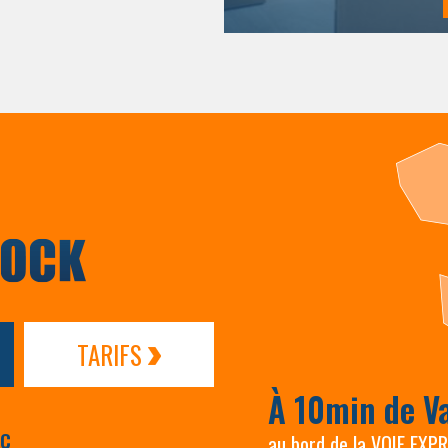
TARIFS
À 10min de V
AC
au bord de la VOIE EXP