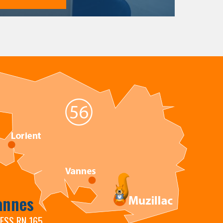
annes
RESS RN 165