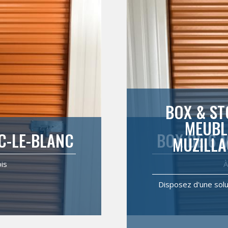
BOX & ST
MEUBL
C-LE-BLANC
BOX DE 6 
MUZILLA
is
À
Disposez d'une solu