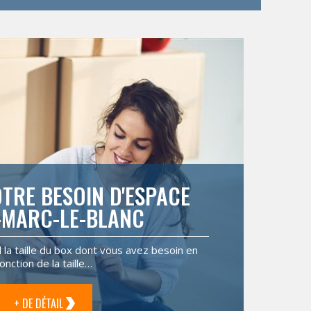
TRE BESOIN D'ESPACE
-MARC-LE-BLANC
il la taille du box dont vous avez besoin en
fonction de la taille…
+ DE DÉTAIL