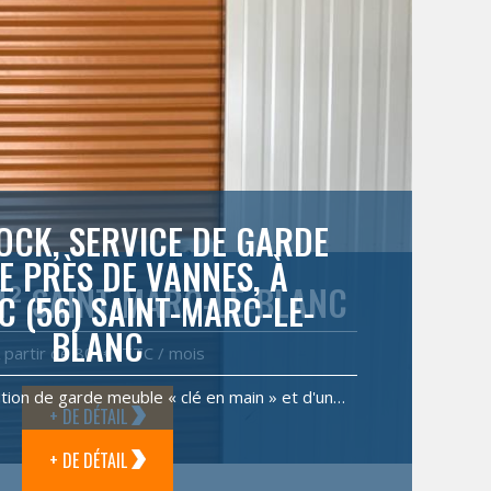
OCK, SERVICE DE GARDE
E PRÈS DE VANNES, À
M² SAINT-MARC-LE-BLANC
C (56) SAINT-MARC-LE-
BLANC
 partir de 80 € TTC / mois
tion de garde meuble « clé en main » et d'un…
+ DE DÉTAIL
+ DE DÉTAIL