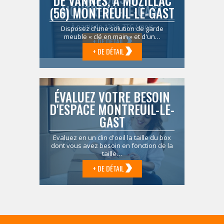
DE VANNES, À MUZILLAC
MONTREUIL-LE-GAST
(56) MONTREUIL-LE-GAST
À partir de 120 € TTC / mois
Disposez d'une solution de garde
meuble « clé en main » et d'un…
+ DE DÉTAIL
+ DE DÉTAIL
ÉVALUEZ VOTRE BESOIN
D'ESPACE MONTREUIL-LE-
GAST
Evaluez en un clin d'oeil la taille du box
dont vous avez besoin en fonction de la
taille…
+ DE DÉTAIL