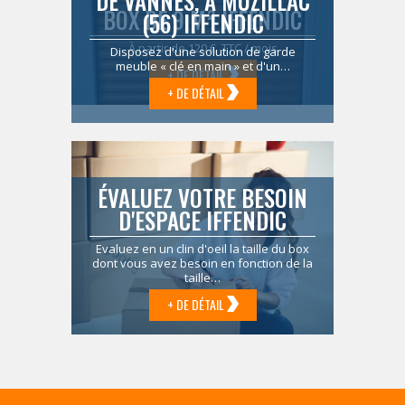
DE VANNES, À MUZILLAC
BOX DE 9 M² IFFENDIC
(56) IFFENDIC
À partir de 120 € TTC / mois
Disposez d'une solution de garde
meuble « clé en main » et d'un…
+ DE DÉTAIL
+ DE DÉTAIL
ÉVALUEZ VOTRE BESOIN
D'ESPACE IFFENDIC
Evaluez en un clin d'oeil la taille du box
dont vous avez besoin en fonction de la
taille…
+ DE DÉTAIL