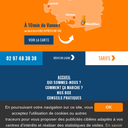
À 10min de Vannes
au bord de la VOIE EXPRESS RN 165
VOIR LA CARTE
02 97 48 38 38
TARIFS
DEVIS EN LIGNE
ACCUEIL
QUI SOMMES-NOUS ?
COMMENT ÇA MARCHE ?
NOS BOX
CONSEILS PRATIQUES
TARIFS
En poursuivant votre navigation sur ce site, vous
OK
ACCÈS
CONTACT
acceptez l'utilisation de cookies ou autres
traceurs pour vous proposer des publicités ciblées adaptés à vos
centres d’intérêts et réaliser des statistiques de visites.
En savoir
MENTIONS LÉGALES
-
PLAN DU SITE
-
PROTECTION DES DONNÉES PERSONNELLES
-
NOS FLUX RSS