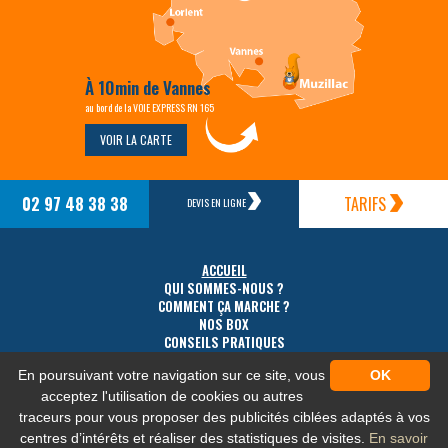
À 10min de Vannes
au bord de la VOIE EXPRESS RN 165
VOIR LA CARTE
02 97 48 38 38
TARIFS
DEVIS EN LIGNE
ACCUEIL
QUI SOMMES-NOUS ?
COMMENT ÇA MARCHE ?
NOS BOX
CONSEILS PRATIQUES
TARIFS
En poursuivant votre navigation sur ce site, vous
OK
ACCÈS
CONTACT
acceptez l'utilisation de cookies ou autres
traceurs pour vous proposer des publicités ciblées adaptés à vos
centres d’intérêts et réaliser des statistiques de visites.
En savoir
MENTIONS LÉGALES
-
PLAN DU SITE
-
PROTECTION DES DONNÉES PERSONNELLES
-
NOS FLUX RSS