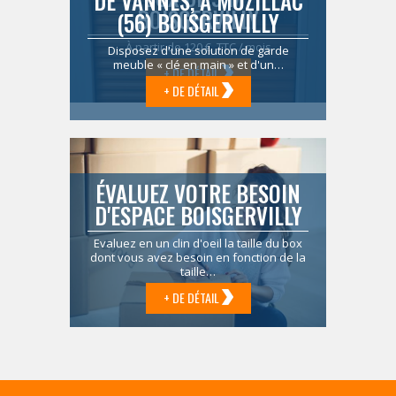
DE VANNES, À MUZILLAC
BOISGERVILLY
(56) BOISGERVILLY
À partir de 120 € TTC / mois
Disposez d'une solution de garde
meuble « clé en main » et d'un…
+ DE DÉTAIL
+ DE DÉTAIL
ÉVALUEZ VOTRE BESOIN
D'ESPACE BOISGERVILLY
Evaluez en un clin d'oeil la taille du box
dont vous avez besoin en fonction de la
taille…
+ DE DÉTAIL