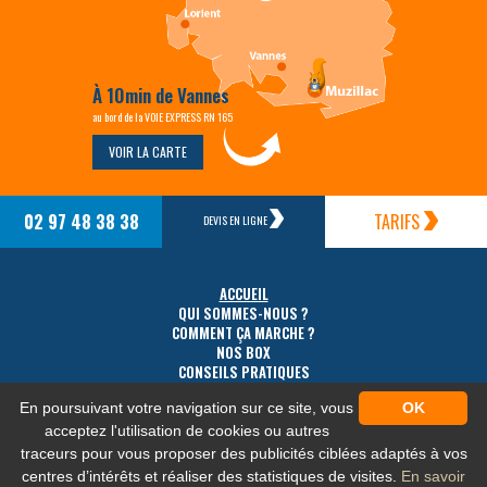
À 10min de Vannes
au bord de la VOIE EXPRESS RN 165
VOIR LA CARTE
02 97 48 38 38
TARIFS
DEVIS EN LIGNE
ACCUEIL
QUI SOMMES-NOUS ?
COMMENT ÇA MARCHE ?
NOS BOX
CONSEILS PRATIQUES
TARIFS
En poursuivant votre navigation sur ce site, vous
OK
ACCÈS
CONTACT
acceptez l'utilisation de cookies ou autres
traceurs pour vous proposer des publicités ciblées adaptés à vos
centres d’intérêts et réaliser des statistiques de visites.
En savoir
MENTIONS LÉGALES
-
PLAN DU SITE
-
PROTECTION DES DONNÉES PERSONNELLES
-
NOS FLUX RSS