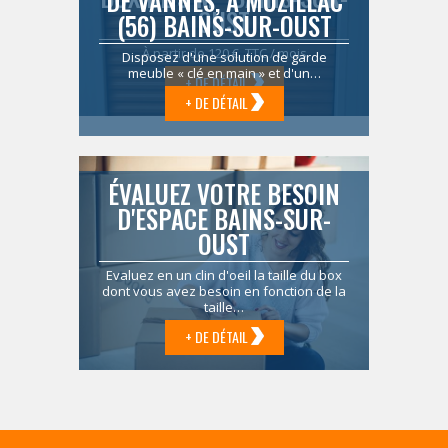
DE VANNES, À MUZILLAC
OUST
(56) BAINS-SUR-OUST
À partir de 120 € TTC / mois
Disposez d'une solution de garde
meuble « clé en main » et d'un…
+ DE DÉTAIL
+ DE DÉTAIL
ÉVALUEZ VOTRE BESOIN
D'ESPACE BAINS-SUR-
OUST
Evaluez en un clin d'oeil la taille du box
dont vous avez besoin en fonction de la
taille…
+ DE DÉTAIL