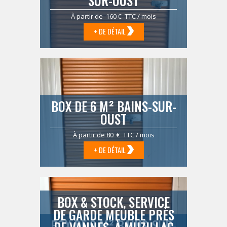
SUR-OUST
À partir de 160 € TTC / mois
+ DE DÉTAIL
BOX DE 6 M² BAINS-SUR-
OUST
À partir de 80 € TTC / mois
+ DE DÉTAIL
BOX & STOCK, SERVICE
DE GARDE MEUBLE PRÈS
BOX DE 9 M² BAINS-SUR-