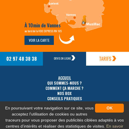
À 10min de Vannes
au bord de la VOIE EXPRESS RN 165
VOIR LA CARTE
02 97 48 38 38
TARIFS
DEVIS EN LIGNE
ACCUEIL
QUI SOMMES-NOUS ?
COMMENT ÇA MARCHE ?
NOS BOX
CONSEILS PRATIQUES
TARIFS
En poursuivant votre navigation sur ce site, vous
OK
ACCÈS
CONTACT
acceptez l'utilisation de cookies ou autres
traceurs pour vous proposer des publicités ciblées adaptés à vos
centres d’intérêts et réaliser des statistiques de visites.
En savoir
MENTIONS LÉGALES
-
PLAN DU SITE
-
PROTECTION DES DONNÉES PERSONNELLES
-
NOS FLUX RSS