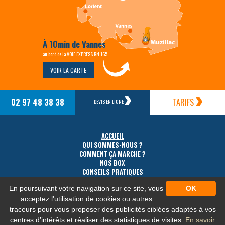
À 10min de Vannes
au bord de la VOIE EXPRESS RN 165
VOIR LA CARTE
02 97 48 38 38
TARIFS
DEVIS EN LIGNE
ACCUEIL
QUI SOMMES-NOUS ?
COMMENT ÇA MARCHE ?
NOS BOX
CONSEILS PRATIQUES
TARIFS
En poursuivant votre navigation sur ce site, vous
OK
ACCÈS
CONTACT
acceptez l'utilisation de cookies ou autres
traceurs pour vous proposer des publicités ciblées adaptés à vos
centres d’intérêts et réaliser des statistiques de visites.
En savoir
MENTIONS LÉGALES
-
PLAN DU SITE
-
PROTECTION DES DONNÉES PERSONNELLES
-
NOS FLUX RSS