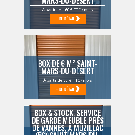
MARS-DU-DÉSERT
À partir de 160 € TTC / mois
+ DE DÉTAIL
BOX DE 6 M² SAINT-
MARS-DU-DÉSERT
À partir de 80 € TTC / mois
+ DE DÉTAIL
BOX & STOCK, SERVICE
DE GARDE MEUBLE PRÈS
DE VANNES, À MUZILLAC
BOX DE 9 M² SAINT-