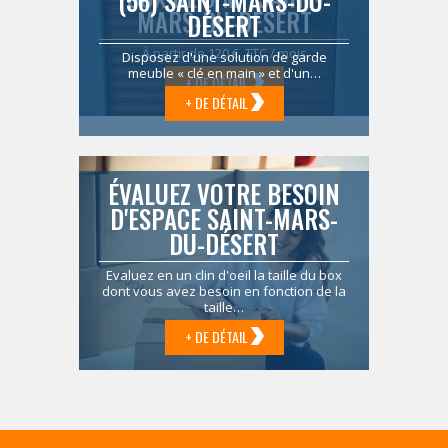
(56) SAINT-MARS-DU-
MARS-DU-DÉSERT
DÉSERT
À partir de 120 € TTC / mois
Disposez d'une solution de garde
meuble « clé en main » et d'un…
+ DE DÉTAIL
+ DE DÉTAIL
ÉVALUEZ VOTRE BESOIN
D'ESPACE SAINT-MARS-
DU-DÉSERT
Evaluez en un clin d'oeil la taille du box
dont vous avez besoin en fonction de la
taille…
+ DE DÉTAIL