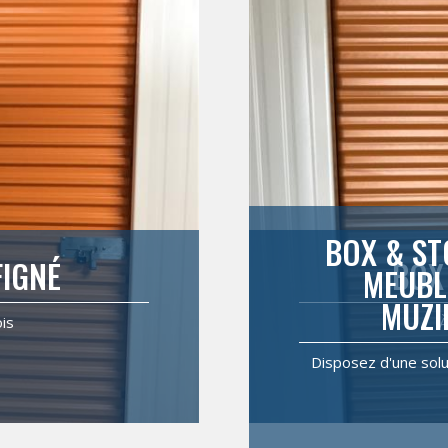
BOX & ST
FIGNÉ
BOX
MEUBL
MUZI
is
À
Disposez d'une solu