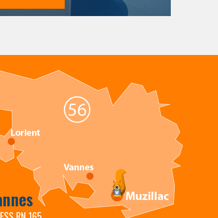
annes
RESS RN 165