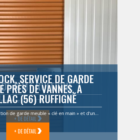
OCK, SERVICE DE GARDE
 DE 6 M² RUFFIGNÉ
E PRÈS DE VANNES, À
LLAC (56) RUFFIGNÉ
 partir de 80 € TTC / mois
tion de garde meuble « clé en main » et d'un…
+ DE DÉTAIL
+ DE DÉTAIL