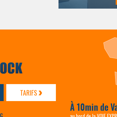
TARIFS
À 10min de V
AC
au bord de la VOIE EXP