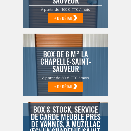
SAUVEUR
À partir de 160 € TTC / mois
+ DE DÉTAIL
BOX DE 6 M² LA
CHAPELLE-SAINT-
SAUVEUR
À partir de 80 € TTC / mois
+ DE DÉTAIL
BOX & STOCK, SERVICE
DE GARDE MEUBLE PRÈS
BOX DE 9 M² LA
DE VANNES, À MUZILLAC
CHAPELLE-SAINT-