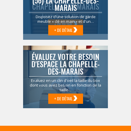
(56) LA CHAPELLE-DES-
CHAPELLE-DES-MARAIS
MARAIS
À partir de 120 € TTC / mois
Disposez d'une solution de garde
meuble « clé en main » et d'un…
+ DE DÉTAIL
+ DE DÉTAIL
ÉVALUEZ VOTRE BESOIN
D'ESPACE LA CHAPELLE-
DES-MARAIS
Evaluez en un clin d'oeil la taille du box
dont vous avez besoin en fonction de la
taille…
+ DE DÉTAIL