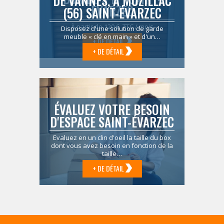
DE VANNES, À MUZILLAC
ÉVARZEC
(56) SAINT-ÉVARZEC
À partir de 120 € TTC / mois
Disposez d'une solution de garde
meuble « clé en main » et d'un…
+ DE DÉTAIL
+ DE DÉTAIL
ÉVALUEZ VOTRE BESOIN
D'ESPACE SAINT-ÉVARZEC
Evaluez en un clin d'oeil la taille du box
dont vous avez besoin en fonction de la
taille…
+ DE DÉTAIL