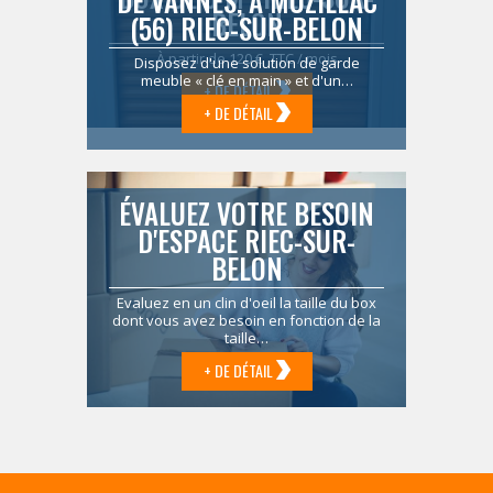
DE VANNES, À MUZILLAC
BELON
(56) RIEC-SUR-BELON
À partir de 120 € TTC / mois
Disposez d'une solution de garde
meuble « clé en main » et d'un…
+ DE DÉTAIL
+ DE DÉTAIL
ÉVALUEZ VOTRE BESOIN
D'ESPACE RIEC-SUR-
BELON
Evaluez en un clin d'oeil la taille du box
dont vous avez besoin en fonction de la
taille…
+ DE DÉTAIL