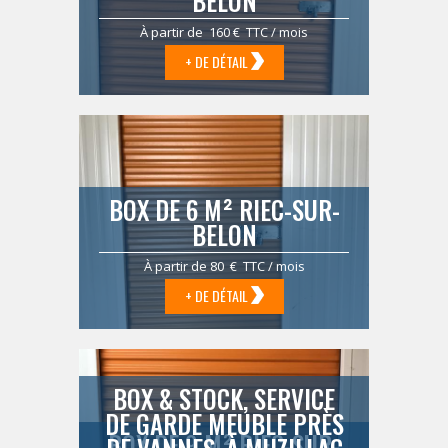
BELON
À partir de 160 € TTC / mois
+ DE DÉTAIL
BOX DE 6 M² RIEC-SUR-
BELON
À partir de 80 € TTC / mois
+ DE DÉTAIL
BOX & STOCK, SERVICE
DE GARDE MEUBLE PRÈS
BOX DE 9 M² RIEC-SUR-