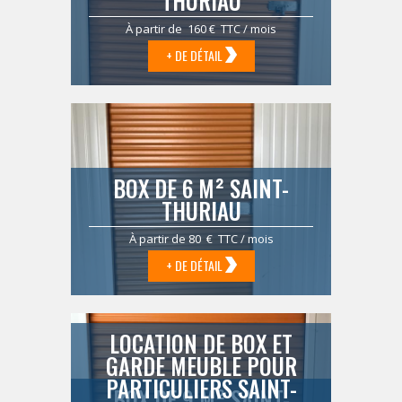
THURIAU
À partir de 160 € TTC / mois
+ DE DÉTAIL
BOX DE 6 M² SAINT-
THURIAU
À partir de 80 € TTC / mois
+ DE DÉTAIL
LOCATION DE BOX ET
GARDE MEUBLE POUR
PARTICULIERS SAINT-
BOX DE 9 M² SAINT-