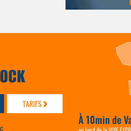
TARIFS
À 10min de V
AC
au bord de la VOIE EXP