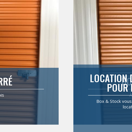
LOCATION 
RRÉ
BO
POUR 
is
À
Box & Stock vous
loca