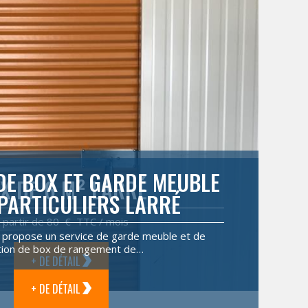
DE BOX ET GARDE MEUBLE
X DE 6 M² LARRÉ
PARTICULIERS LARRÉ
 partir de 80 € TTC / mois
 propose un service de garde meuble et de
tion de box de rangement de…
+ DE DÉTAIL
+ DE DÉTAIL