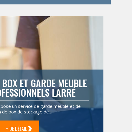
 BOX ET GARDE MEUBLE
FESSIONNELS LARRÉ
opose un service de garde meuble et de
on de box de stockage de…
+ DE DÉTAIL