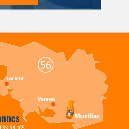
annes
RESS RN 165