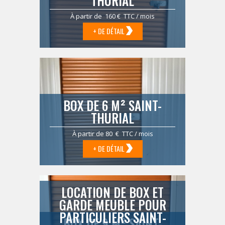
THURIAL
À partir de 160 € TTC / mois
+ DE DÉTAIL
BOX DE 6 M² SAINT-
THURIAL
À partir de 80 € TTC / mois
+ DE DÉTAIL
LOCATION DE BOX ET
GARDE MEUBLE POUR
PARTICULIERS SAINT-
BOX DE 9 M² SAINT-