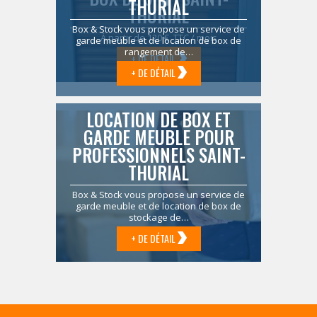
THURIAL
THURIAL
Box & Stock vous propose un service de
À partir de 120 € TTC / mois
garde meuble et de location de box de
rangement de…
+ DE DÉTAIL
+ DE DÉTAIL
LOCATION DE BOX ET
GARDE MEUBLE POUR
PROFESSIONNELS SAINT-
THURIAL
Box & Stock vous propose un service de
garde meuble et de location de box de
stockage de…
+ DE DÉTAIL